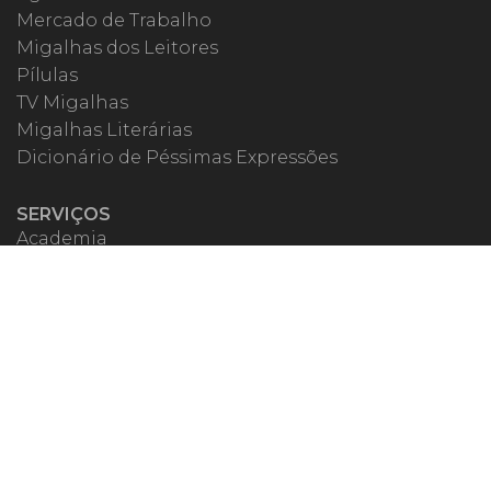
Mercado de Trabalho
Migalhas dos Leitores
Pílulas
TV Migalhas
Migalhas Literárias
Dicionário de Péssimas Expressões
SERVIÇOS
Academia
Autores
Migalheiro VIP
Correspondentes
Escritórios Migalhas
Eventos Migalhas
Livraria
Precatórios
Webinar