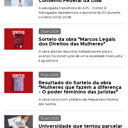
Conselho Federal da OAB
A advogada trabalhista do AJS - Cortez & 
Advogados representará a seccional do RJ durante 
o triênio 2025-2028.
21.jan.2025
Sorteio da obra "Marcos Legais 
dos Direitos das Mulheres"
A obra aborda assuntos indispensáveis para o 
avanço na construção de uma sociedade mais justa 
e igualitária.
17.jan.2025
Resultado do Sorteio da obra 
"Mulheres que fazem a diferença 
- O poder feminino das juristas"
A obra conta com prefácio de Alessandra Moreira 
dos Santos. 
13.jan.2025
Universidade que tentou parcelar 