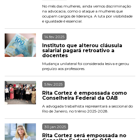
No mês das mulheres, ainda vemos discriminação 
na advocacia, como o ataque a mulheres que 
ocupam cargos de liderança. A luta por visibilidade 
e igualdade é essencial.
14.fev.2025
Instituto que alterou cláusula 
salarial pagará retroativo a 
docentes
Mudança unilateral foi considerada lesiva e gerou 
prejuízo aos professores.
5.fev.2025
Rita Cortez é empossada como 
Conselheira Federal da OAB
A advogada trabalhista representará a seccional do 
Rio de Janeiro, no triênio 2025-2028.
30.jan.2025
Rita Cortez será empossada no 