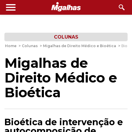
COLUNAS
Home
>
Colunas
>
Migalhas de Direito Médico e Bioética
>
Bioét
Migalhas de
Direito Médico e
Bioética
Bioética de intervenção e
autocomposição de