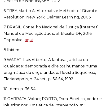
Unesco de Bioética/SBB; 2012.
6
FREY, Martin A. Alternative Methods of Dispute
Resolution. New York: Delmar Learning, 2003.
7
BRASIL. Conselho Nacional de Justiça [Internet
].
Manual de Mediação Judicial. Brasília-DF, 2016.
Disponível
aqui
.
8
Ibidem.
9
WARAT, Luis Alberto. A fantasia jurídica da
igualdade: democracia e direitos humanos numa
pragmática da singularidade. Revista Sequência,
Florianópolis, n. 24 set., p. 36-54, 1992.
10
Idem, p. 36-54.
11
GARRAFA, Volnei; PORTO, Dora. Bioética, poder e
injustiça: por uma ética de intervenção.
In: