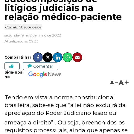
litígios judiciais na
relação médico-paciente
Camila Vasconcelos
segunda-feira, 2 de maio de 2022
Atualizado às 09:33
Compartilhar
Comentar
Siga-nos
no
A
A
Tendo em vista a norma constitucional
brasileira, sabe-se que “
a lei não excluirá da
apreciação do Poder Judiciário lesão ou
1
ameaça a direito
”
. Ou seja, preenchidos os
requisitos processuais, ainda que apenas se