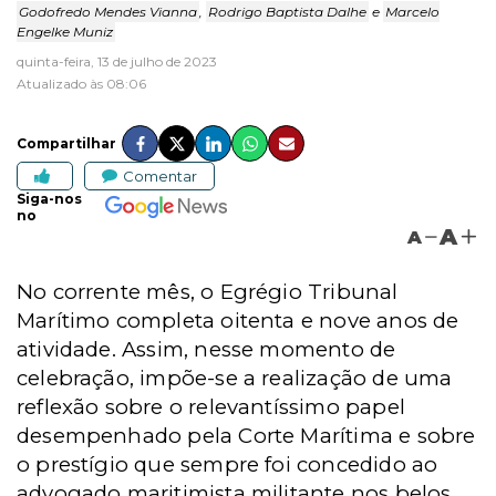
Godofredo Mendes Vianna
,
Rodrigo Baptista Dalhe
e
Marcelo
Engelke Muniz
quinta-feira, 13 de julho de 2023
Atualizado às 08:06
Compartilhar
Comentar
Siga-nos
no
A
A
No corrente mês, o Egrégio Tribunal
Marítimo completa oitenta e nove anos de
atividade. Assim, nesse momento de
celebração, impõe-se a realização de uma
reflexão sobre o relevantíssimo papel
desempenhado pela Corte Marítima e sobre
o prestígio que sempre foi concedido ao
advogado maritimista militante nos belos