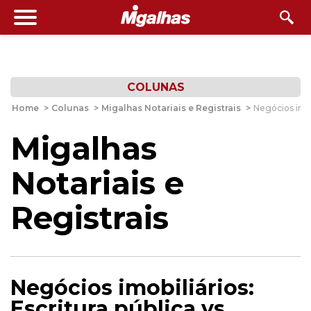
COLUNAS
Home
>
Colunas
>
Migalhas Notariais e Registrais
>
Negócios imobi
Migalhas
Notariais e
Registrais
Negócios imobiliários:
Escritura pública vs