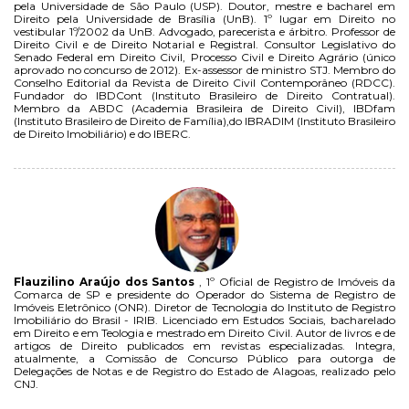
pela Universidade de São Paulo (USP). Doutor, mestre e bacharel em
Direito pela Universidade de Brasília (UnB). 1º lugar em Direito no
vestibular 1º/2002 da UnB. Advogado, parecerista e árbitro. Professor de
Direito Civil e de Direito Notarial e Registral. Consultor Legislativo do
Senado Federal em Direito Civil, Processo Civil e Direito Agrário (único
aprovado no concurso de 2012). Ex-assessor de ministro STJ. Membro do
Conselho Editorial da Revista de Direito Civil Contemporâneo (RDCC).
Fundador do IBDCont (Instituto Brasileiro de Direito Contratual).
Membro da ABDC (Academia Brasileira de Direito Civil), IBDfam
(Instituto Brasileiro de Direito de Família),do IBRADIM (Instituto Brasileiro
de Direito Imobiliário) e do IBERC.
Flauzilino Araújo dos Santos
, 1º Oficial de Registro de Imóveis da
Comarca de SP e presidente do Operador do Sistema de Registro de
Imóveis Eletrônico (ONR). Diretor de Tecnologia do Instituto de Registro
Imobiliário do Brasil - IRIB. Licenciado em Estudos Sociais, bacharelado
em Direito e em Teologia e mestrado em Direito Civil. Autor de livros e de
artigos de Direito publicados em revistas especializadas. Integra,
atualmente, a Comissão de Concurso Público para outorga de
Delegações de Notas e de Registro do Estado de Alagoas, realizado pelo
CNJ.