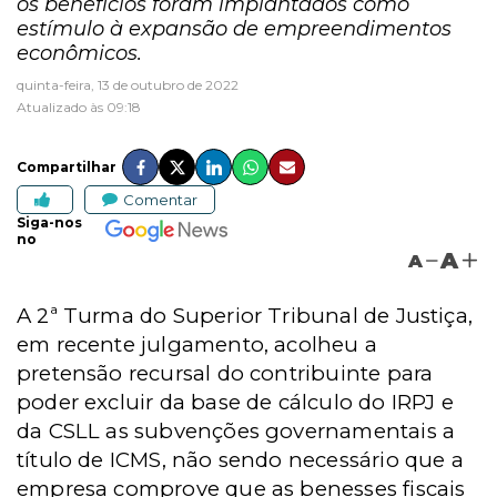
os benefícios foram implantados como
estímulo à expansão de empreendimentos
econômicos.
quinta-feira, 13 de outubro de 2022
Atualizado às 09:18
Compartilhar
Comentar
Siga-nos
no
A
A
A 2ª Turma do Superior Tribunal de Justiça,
em recente julgamento, acolheu a
pretensão recursal do contribuinte para
poder excluir da base de cálculo do IRPJ e
da CSLL as subvenções governamentais a
título de ICMS, não sendo necessário que a
empresa comprove que as benesses fiscais