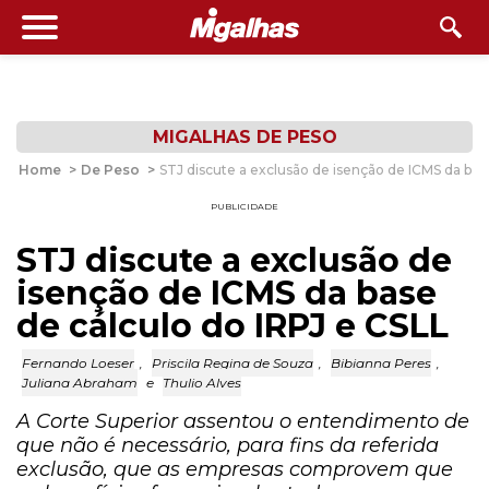
MIGALHAS DE PESO
Home
>
De Peso
>
STJ discute a exclusão de isenção de ICMS da bas
PUBLICIDADE
STJ discute a exclusão de
isenção de ICMS da base
de cálculo do IRPJ e CSLL
Fernando Loeser
,
Priscila Regina de Souza
,
Bibianna Peres
,
Juliana Abraham
e
Thulio Alves
A Corte Superior assentou o entendimento de
que não é necessário, para fins da referida
exclusão, que as empresas comprovem que