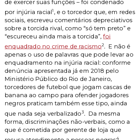
de exercer suas funções – foi condenado
1
por injúria racial
, e o torcedor que, em redes
sociais, escreveu comentários depreciativos
sobre a torcida rival, como “só tem preto” e
“escureceu ainda mais a torcida”,
foi
2
enquadrado no crime de racismo
. E não é
apenas o uso de palavras que pode levar ao
enquadramento na injúria racial: conforme
denúncia apresentada já em 2018 pelo
Ministério Público do Rio de Janeiro,
torcedores de futebol que jogam cascas de
banana ao campo para ofender jogadores
negros praticam também esse tipo, ainda
3
que nada seja verbalizado
. Da mesma
forma, discriminações não-verbais, como a
que é cometida por gerente de loja que
4
recusa atendimento a pessoas negras
,