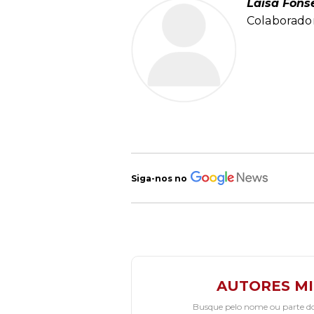
Laísa Fons
Colaborador
Siga-nos no
AUTORES M
Busque pelo nome ou parte d