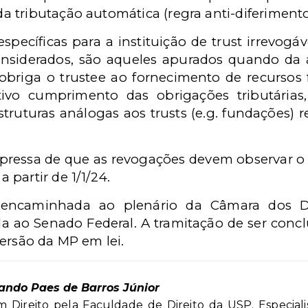
da tributação automática (regra anti-diferimento
específicas para a instituição de trust irrevogáv
onsiderados, são aqueles apurados quando da 
i) obriga o trustee ao fornecimento de recursos
tivo cumprimento das obrigações tributárias,
 estruturas análogas aos trusts (e.g. fundações) 
pressa de que as revogações devem observar o p
a partir de 1/1/24.
 encaminhada ao plenário da Câmara dos D
da ao Senado Federal. A tramitação de ser concl
ersão da MP em lei.
nando Paes de Barros Júnior
 Direito pela Faculdade de Direito da USP. Especiali