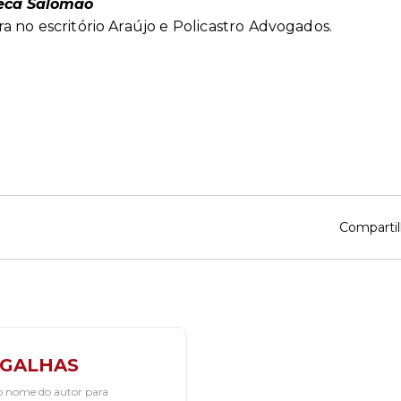
eca Salomão
a no escritório Araújo e Policastro Advogados.
Compartil
IGALHAS
o nome do autor para