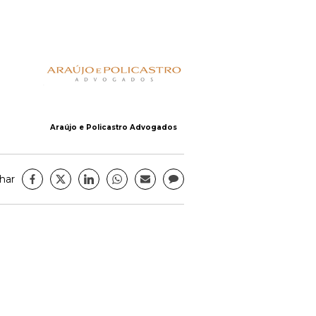
Araújo e Policastro Advogados
har