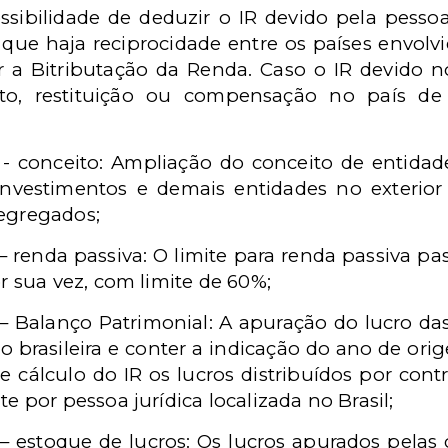
ibilidade de deduzir o IR devido pela pessoa 
 que haja reciprocidade entre os países envolv
ar a Bitributação da Renda. Caso o IR devido no
mento, restituição ou compensação no país d
 - conceito: Ampliação do conceito de entidade
investimentos e demais entidades no exterior
egregados;
– renda passiva: O limite para renda passiva pa
r sua vez, com limite de 60%;
 – Balanço Patrimonial: A apuração do lucro da
ão brasileira e conter a indicação do ano de ori
álculo do IR os lucros distribuídos por contr
e por pessoa jurídica localizada no Brasil;
 – estoque de lucros: Os lucros apurados pelas 