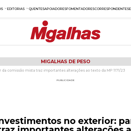
OS
EDITORIAS
QUENTES
APOIADORES
FOMENTADORES
CORRESPONDENTES
MIGALHAS DE PESO
r da comissão mista traz importantes alterações ao texto da MP 1171/23
PUBLICIDADE
nvestimentos no exterior: pa
raz importantes alterações 