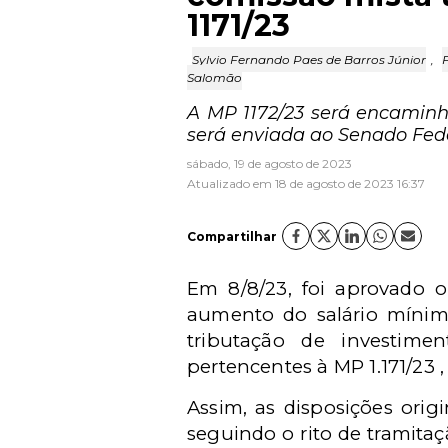
1171/23
Sylvio Fernando Paes de Barros Júnior
,
Salomão
A MP 1172/23 será encaminh
será enviada ao Senado Fede
sábado, 19 de agosto de 2023
Atualizado em 18 de agosto de 2023 16:37
Compartilhar
Em 8/8/23, foi aprovado o
aumento do salário mínimo
tributação de investimen
pertencentes à MP 1.171/23 
Assim, as disposições orig
seguindo o rito de tramitaç