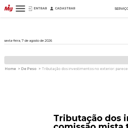
ENTRAR
CADASTRAR
SERVIÇ
sexta-feira, 7 de agosto de 2026
Home
>
De Peso
>
Tributação dos investimentos no exterior: parece
Tributação dos i
comissão mista t