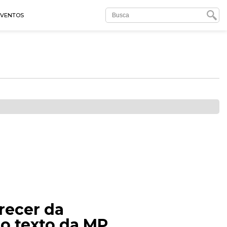
EVENTOS
recer da
ao texto da MP