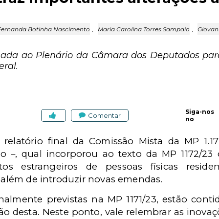
Fernanda Botinha Nascimento
,
Maria Carolina Torres Sampaio
,
Giovan
ada ao Plenário da Câmara dos Deputados para
ral.
Siga-nos
Comentar
no
 relatório final da Comissão Mista da MP 1.1
 –, qual incorporou ao texto da MP 1172/23 os
tos estrangeiros de pessoas físicas reside
, além de introduzir novas emendas.
inalmente previstas na MP 1171/23, estão conti
ão desta. Neste ponto, vale relembrar as inovaçõ