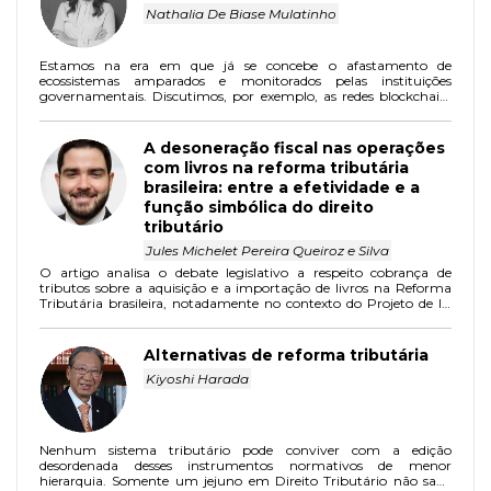
Nathalia De Biase Mulatinho
Estamos na era em que já se concebe o afastamento de
ecossistemas amparados e monitorados pelas instituições
governamentais. Discutimos, por exemplo, as redes blockchain,
os usos econômicos e sociais que podem ser alcançados por meio
de infraestrutura de parte a parte e os criptoativos que nesta se
viabilizam.
A desoneração fiscal nas operações
com livros na reforma tributária
brasileira: entre a efetividade e a
função simbólica do direito
tributário
Jules Michelet Pereira Queiroz e Silva
O artigo analisa o debate legislativo a respeito cobrança de
tributos sobre a aquisição e a importação de livros na Reforma
Tributária brasileira, notadamente no contexto do Projeto de lei
3.887/2020, do Poder Executivo, que institui a Contribuição
sobre Bens e Serviços (CBS).
Alternativas de reforma tributária
Kiyoshi Harada
Nenhum sistema tributário pode conviver com a edição
desordenada desses instrumentos normativos de menor
hierarquia. Somente um jejuno em Direito Tributário não sabe