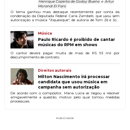
Henrique Cazerta de Godoy Bueno
e
Artur
Morandi El Faro
O tema ganhou mais destaque recentemente por conta da
condenação da Deputada Federal Carla Zambelli, que usou sem
autorização a música "Xiquexique", de autoria de Tom Zé e José
Miguel Wisnik, em material publicado nas redes sociais em apoio
ao Presidente Jair Bolsonaro.
Música
Paulo Ricardo é proibido de cantar
músicas do RPM em shows
O cantor deverá pagar multa de mais de RS 93 mil por
descumprimento de contrato.
Direitos autorais
Milton Nascimento irá processar
candidata que usou música em
campanha sem autorização
De acordo com o compositor, Maria Lúcia se negou a resolver
amigavelmente a questão, motivo pelo qual tomou medidas
processuais.
PUBLICIDADE