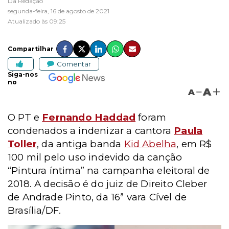
Da Redação
segunda-feira, 16 de agosto de 2021
Atualizado às 09:25
Compartilhar
Comentar
Siga-nos
no
A
A
O PT e
Fernando Haddad
foram
condenados a indenizar a cantora
Paula
Toller
, da antiga banda
Kid Abelha
, em R$
100 mil pelo uso indevido da canção
“Pintura íntima” na campanha eleitoral de
2018. A decisão é do juiz de Direito Cleber
de Andrade Pinto, da 16ª vara Cível de
Brasília/DF.