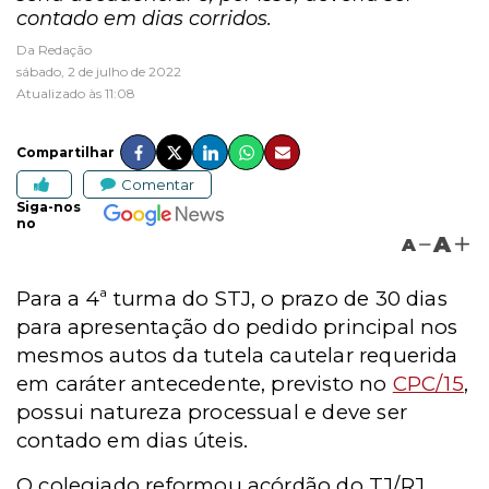
contado em dias corridos.
Da Redação
sábado, 2 de julho de 2022
Atualizado às 11:08
Compartilhar
Comentar
Siga-nos
no
A
A
Para a 4ª turma do STJ, o prazo de 30 dias
para apresentação do pedido principal nos
mesmos autos da tutela cautelar requerida
em caráter antecedente, previsto no
CPC/15
,
possui natureza processual e deve ser
contado em dias úteis.
O colegiado reformou acórdão do TJ/RJ,