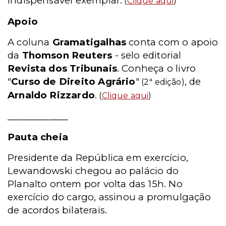
indispensável exemplar.
(
Clique aqui
)
Apoio
A coluna
Gramatigalhas
conta com o apoio
da
Thomson Reuters
- selo editorial
Revista dos Tribunais
. Conheça o livro
"
Curso de Direito Agrário
"
, de
(2ª edição)
Arnaldo Rizzardo
.
(
Clique aqui
)
_____________
Pauta cheia
Presidente da República em exercício,
Lewandowski chegou ao palácio do
Planalto ontem por volta das 15h. No
exercício do cargo, assinou a promulgação
de acordos bilaterais.