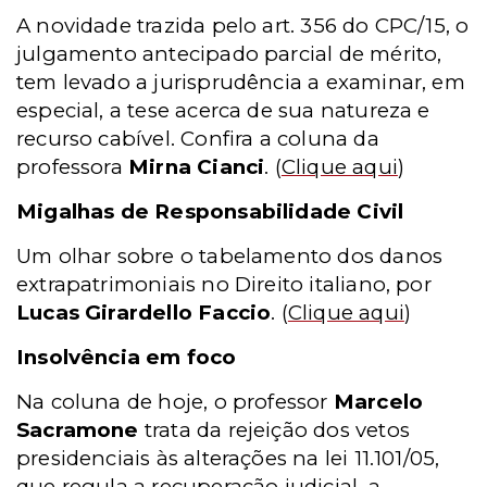
A novidade trazida pelo art. 356 do CPC/15, o
julgamento antecipado parcial de mérito,
tem levado a jurisprudência a examinar, em
especial, a tese acerca de sua natureza e
recurso cabível. Confira a coluna da
professora
Mirna Cianci
.
(
Clique aqui
)
Migalhas de Responsabilidade Civil
Um olhar sobre o tabelamento dos danos
extrapatrimoniais no Direito italiano, por
Lucas Girardello Faccio
.
(
Clique aqui
)
Insolvência em foco
Na coluna de hoje, o professor
Marcelo
Sacramone
trata da rejeição dos vetos
presidenciais às alterações na lei 11.101/05,
que regula a recuperação judicial, a