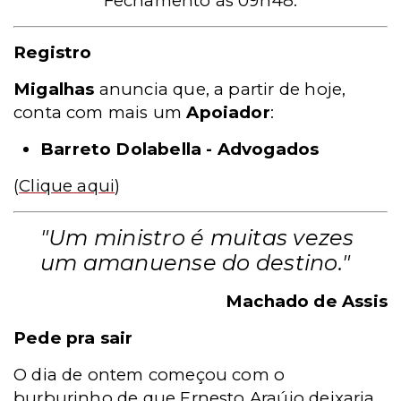
Fechamento às 09h48.
Registro
Migalhas
anuncia que, a partir de hoje,
conta com mais um
Apoiador
:
Barreto Dolabella - Advogados
(
Clique aqui
)
"
Um ministro é muitas vezes
um amanuense do destino."
Machado de Assis
Pede pra sair
O dia de ontem começou com o
burburinho de que Ernesto Araújo deixaria