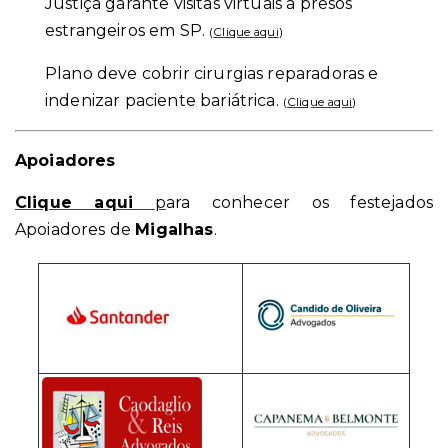
Justiça garante visitas virtuais a presos
estrangeiros em SP.
(
Clique aqui
)
Plano deve cobrir cirurgias reparadoras e
indenizar paciente bariátrica.
(
Clique aqui
)
Apoiadores
Clique aqui
p
ara conhecer os festejados
Apoiadores de
Migalhas
.