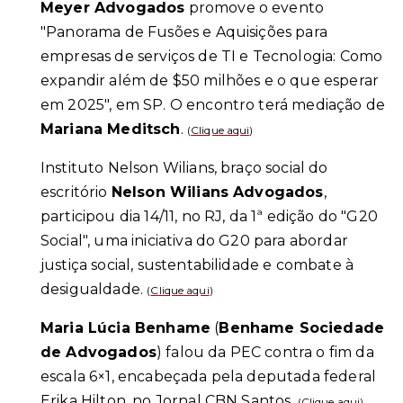
Meyer Advogados
promove o evento
"Panorama de Fusões e Aquisições para
empresas de serviços de TI e Tecnologia: Como
expandir além de $50 milhões e o que esperar
em 2025", em SP. O encontro terá mediação de
Mariana Meditsch
.
(
Clique aqui
)
Instituto Nelson Wilians, braço social do
escritório
Nelson Wilians Advogados
,
participou dia 14/11, no RJ, da 1ª edição do "G20
Social", uma iniciativa do G20 para abordar
justiça social, sustentabilidade e combate à
desigualdade.
(
Clique aqui
)
Maria Lúcia Benhame
(
Benhame Sociedade
de Advogados
) falou da PEC contra o fim da
escala 6×1, encabeçada pela deputada federal
Erika Hilton, no Jornal CBN Santos.
(
Clique aqui
)