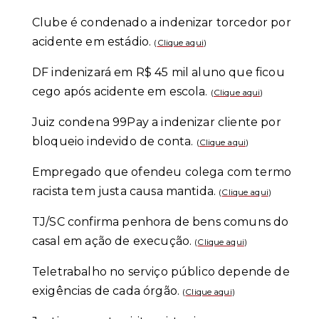
Clube é condenado a indenizar torcedor por
acidente em estádio.
(
Clique aqui
)
DF indenizará em R$ 45 mil aluno que ficou
cego após acidente em escola.
(
Clique aqui
)
Juiz condena 99Pay a indenizar cliente por
bloqueio indevido de conta.
(
Clique aqui
)
Empregado que ofendeu colega com termo
racista tem justa causa mantida.
(
Clique aqui
)
TJ/SC confirma penhora de bens comuns do
casal em ação de execução.
(
Clique aqui
)
Teletrabalho no serviço público depende de
exigências de cada órgão.
(
Clique aqui
)