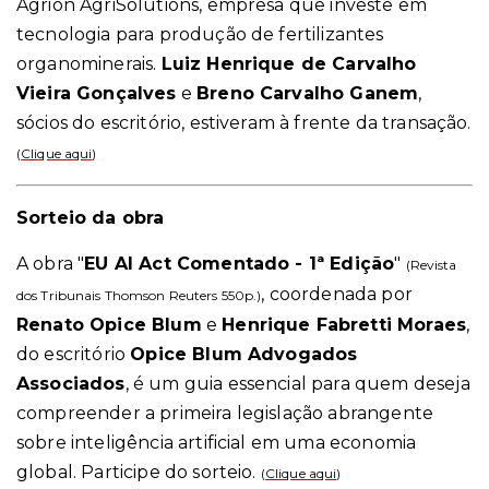
Agrion AgriSolutions, empresa que investe em
tecnologia para produção de fertilizantes
organominerais.
Luiz Henrique de Carvalho
Vieira Gonçalves
e
Breno Carvalho Ganem
,
sócios do escritório, estiveram à frente da transação.
(
Clique aqui
)
Sorteio da obra
A obra "
EU AI Act Comentado - 1ª Edição
"
(Revista
,
coordenada por
dos Tribunais Thomson Reuters 550p.)
Renato Opice Blum
e
Henrique Fabretti Moraes
,
do escritório
Opice Blum Advogados
Associados
, é um guia essencial para quem deseja
compreender a primeira legislação abrangente
sobre inteligência artificial em uma economia
global. Participe do sorteio.
(
Clique aqui
)