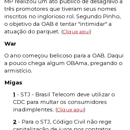
MP realizou um ato público de desagravo a
três promotores que tiveram seus nomes
inscritos no inglorioso rol. Segundo Pinho,
o objetivo da OAB é tentar "intimidar" a
atuação do parquet.
(
Clique aqui
)
War
O ano começou belicoso para a OAB. Daqui
a pouco chega algum OBAma, pregando o
armistício.
Migas
1
- STJ - Brasil Telecom deve utilizar o
CDC para multar os consumidores
inadimplentes.
(
Clique aqui
)
2
- Para o STJ, Código Civil não rege
capitalização de juros nos contratos