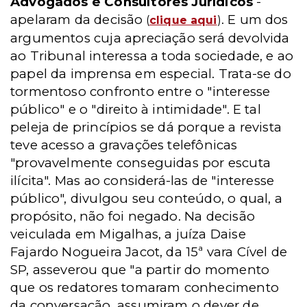
Advogados e Consultores Jurídicos
-
apelaram da decisão
. E um dos
(
clique aqui
)
argumentos cuja apreciação será devolvida
ao Tribunal interessa a toda sociedade, e ao
papel da imprensa em especial. Trata-se do
tormentoso confronto entre o "interesse
público" e o "direito à intimidade". E tal
peleja de princípios se dá porque a revista
teve acesso a gravações telefônicas
"provavelmente conseguidas por escuta
ilícita". Mas ao considerá-las de "interesse
público", divulgou seu conteúdo, o qual, a
propósito, não foi negado. Na decisão
veiculada em Migalhas, a juíza Daise
Fajardo Nogueira Jacot, da 15ª vara Cível de
SP, asseverou que "a partir do momento
que os redatores tomaram conhecimento
da conversação, assumiram o dever de