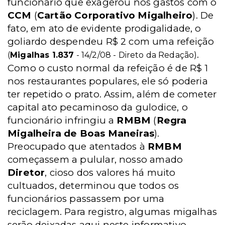
funcionário que exagerou nos gastos com o
CCM
(
Cartão Corporativo Migalheiro
). De
fato, em ato de evidente prodigalidade, o
goliardo despendeu R$ 2 com uma refeição
.
(
Migalhas 1.837
- 14/2/08 - Direto da Redação)
Como o custo normal da refeição é de R$ 1
nos restaurantes populares, ele só poderia
ter repetido o prato. Assim, além de cometer
capital ato pecaminoso da gulodice, o
funcionário infringiu a
RMBM
(
Regra
Migalheira de Boas Maneiras
).
Preocupado que atentados à
RMBM
começassem a pulular, nosso amado
Diretor
, cioso dos valores há muito
cultuados, determinou que todos os
funcionários passassem por uma
reciclagem. Para registro, algumas migalhas
serão deixadas aqui neste informativo,