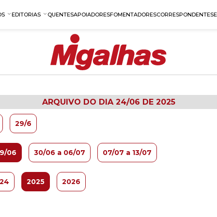
OS
EDITORIAS
QUENTES
APOIADORES
FOMENTADORES
CORRESPONDENTES
ARQUIVO DO DIA 24/06 DE 2025
29/6
29/06
30/06 a 06/07
07/07 a 13/07
24
2025
2026