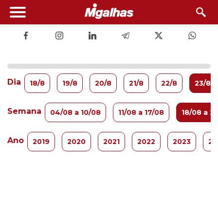
Dia
18/8
19/8
20/8
21/8
22/8
23/8
Semana
04/08 a 10/08
11/08 a 17/08
18/08 a 2
Ano
2019
2020
2021
2022
2023
20