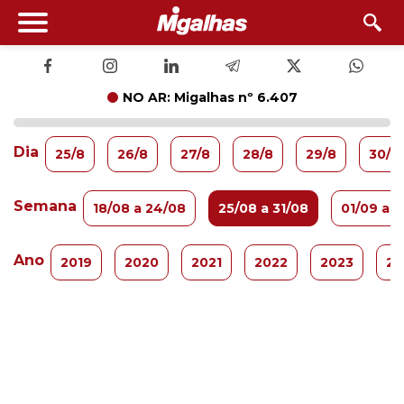
NO AR: Migalhas nº 6.407
Dia
25/8
26/8
27/8
28/8
29/8
30/8
Semana
18/08 a 24/08
25/08 a 31/08
01/09 a 
Ano
2019
2020
2021
2022
2023
20