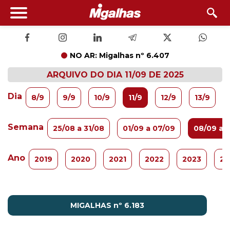
NO AR: Migalhas nº 6.407
ARQUIVO DO DIA 11/09 DE 2025
Dia
8/9
9/9
10/9
11/9
12/9
13/9
Semana
25/08 a 31/08
01/09 a 07/09
08/09 a 
Ano
2019
2020
2021
2022
2023
20
MIGALHAS nº 6.183