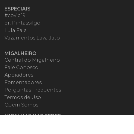
ESPECIAIS
#covid19
dr. Pintassilgo
Lula Fala
Vazamentos Lava Jato
MIGALHEIRO
Central do Migalheiro
Fale Conosco
Apoiadores
Fomentadores
Perguntas Frequentes
Termos de Uso
Quem Somos
MIGALHAS NAS REDES