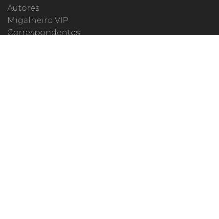
Autores
Migalheiro VIP
Correspondentes
Escritórios Migalhas
Eventos Migalhas
Livraria
Precatórios
Webinar
ESPECIAIS
#covid19
dr. Pintassilgo
Lula Fala
Vazamentos Lava Jato
MIGALHEIRO
Central do Migalheiro
Fale Conosco