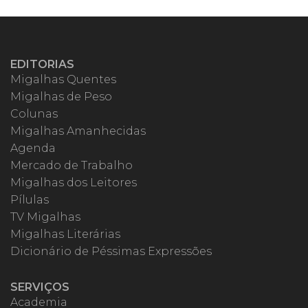
EDITORIAS
Migalhas Quentes
Migalhas de Peso
Colunas
Migalhas Amanhecidas
Agenda
Mercado de Trabalho
Migalhas dos Leitores
Pílulas
TV Migalhas
Migalhas Literárias
Dicionário de Péssimas Expressões
SERVIÇOS
Academia