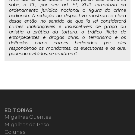
sabe, a CF, por seu art. 5º, XLIII, introduziu no
ordenamento jurídico nacional a figura do crime
hediondo. A redação do dispositivo mostrou-se clara
desde então, no sentido de que “a lei considerará
crimes inafiançáveis e insuscetíveis de graça ou
anistia a prática da tortura, o tráfico ilícito de
entorpecentes e drogas afins, o terrorismo e os
definidos como crimes hediondos, por eles
respondendo os mandantes, os executores e os que,
podendo evitá-los, se omitirem”.
EDITORIAS
Migalhas Quentes
Migalhas de Peso
Colunas