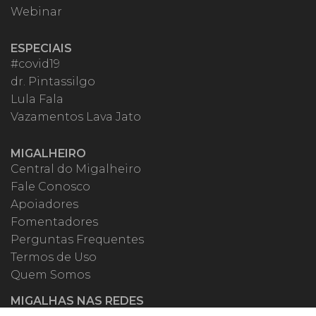
Webinar
ESPECIAIS
#covid19
dr. Pintassilgo
Lula Fala
Vazamentos Lava Jato
MIGALHEIRO
Central do Migalheiro
Fale Conosco
Apoiadores
Fomentadores
Perguntas Frequentes
Termos de Uso
Quem Somos
MIGALHAS NAS REDES