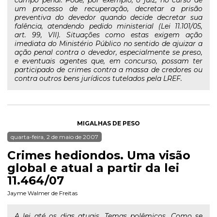
campo penal. Pode, por exemplo, o juiz, no curso de
um processo de recuperação, decretar a prisão
preventiva do devedor quando decide decretar sua
falência, atendendo pedido ministerial (Lei 11.101/05,
art. 99, VII). Situações como estas exigem ação
imediata do Ministério Público no sentido de ajuizar a
ação penal contra o devedor, especialmente se preso,
e eventuais agentes que, em concurso, possam ter
participado de crimes contra a massa de credores ou
contra outros bens jurídicos tutelados pela LREF.
MIGALHAS DE PESO
quarta-feira, 2 de maio de 2007
Crimes hediondos. Uma visão
global e atual a partir da lei
11.464/07
Jayme Walmer de Freitas
A lei até os dias atuais. Temas polêmicos. Como se