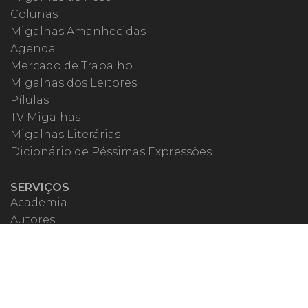
Colunas
Migalhas Amanhecidas
Agenda
Mercado de Trabalho
Migalhas dos Leitores
Pílulas
TV Migalhas
Migalhas Literárias
Dicionário de Péssimas Expressões
SERVIÇOS
Academia
Autores
Migalheiro VIP
Correspondentes
Escritórios Migalhas
Eventos Migalhas
Livraria