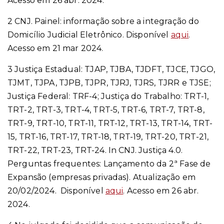
Acesso em 26 abr. 2024.
2 CNJ. Painel: informação sobre a integração do
Domicílio Judicial Eletrônico. Disponível
aqui
.
Acesso em 21 mar 2024.
3 Justiça Estadual: TJAP, TJBA, TJDFT, TJCE, TJGO,
TJMT, TJPA, TJPB, TJPR, TJRJ, TJRS, TJRR e TJSE;
Justiça Federal: TRF-4; Justiça do Trabalho: TRT-1,
TRT-2, TRT-3, TRT-4, TRT-5, TRT-6, TRT-7, TRT-8,
TRT-9, TRT-10, TRT-11, TRT-12, TRT-13, TRT-14, TRT-
15, TRT-16, TRT-17, TRT-18, TRT-19, TRT-20, TRT-21,
TRT-22, TRT-23, TRT-24. In CNJ. Justiça 4.0.
Perguntas frequentes: Lançamento da 2ª Fase de
Expansão (empresas privadas). Atualização em
20/02/2024. Disponível
aqui
. Acesso em 26 abr.
2024.