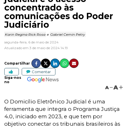
concentrado às
comunicações do Poder
Judiciário
Karin Regina Rick Rosa
e
Gabriel Cemin Petry
segunda-feira, 6 de maio de 2024
Atualizado em 3 de maio de 2024 14:19
Compartilhar
Comentar
Siga-nos
no
A
A
O Domicílio Eletrônico Judicial é uma
ferramenta que integra o Programa Justiça
4.0, iniciado em 2023, e que tem por
objetivo conectar os tribunais brasileiros às