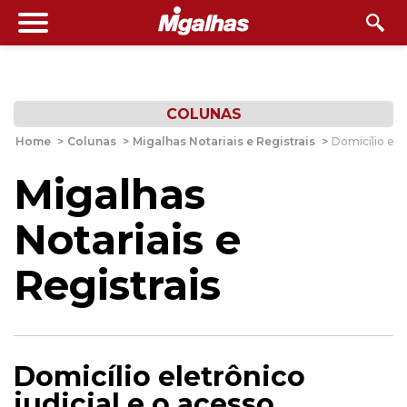
COLUNAS
Home
>
Colunas
>
Migalhas Notariais e Registrais
>
Domicílio ele
Migalhas
Notariais e
Registrais
Domicílio eletrônico
judicial e o acesso