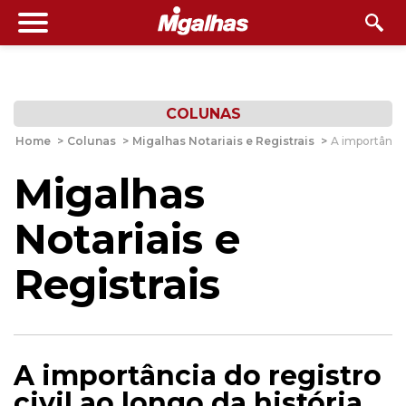
COLUNAS
Home
>
Colunas
>
Migalhas Notariais e Registrais
>
A importância 
Migalhas
Notariais e
Registrais
A importância do registro
civil ao longo da história