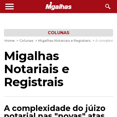
COLUNAS
Home
>
Colunas
>
Migalhas Notariais e Registrais
>
A complexidad
Migalhas
Notariais e
Registrais
A complexidade do júizo
notarial nas "novas" atas