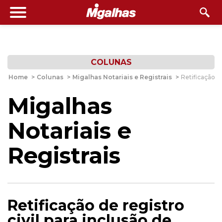
COLUNAS
Home
>
Colunas
>
Migalhas Notariais e Registrais
>
Retificação d
Migalhas
Notariais e
Registrais
Retificação de registro
civil para inclusão de