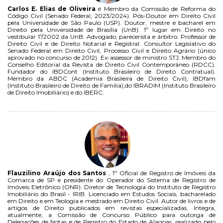
Carlos E. Elias de Oliveira
é Membro da Comissão de Reforma do
Código Civil (Senado Federal, 2023/2024). Pós-Doutor em Direito Civil
pela Universidade de São Paulo (USP). Doutor, mestre e bacharel em
Direito pela Universidade de Brasília (UnB). 1º lugar em Direito no
vestibular 1º/2002 da UnB. Advogado, parecerista e árbitro. Professor de
Direito Civil e de Direito Notarial e Registral. Consultor Legislativo do
Senado Federal em Direito Civil, Processo Civil e Direito Agrário (único
aprovado no concurso de 2012). Ex-assessor de ministro STJ. Membro do
Conselho Editorial da Revista de Direito Civil Contemporâneo (RDCC).
Fundador do IBDCont (Instituto Brasileiro de Direito Contratual).
Membro da ABDC (Academia Brasileira de Direito Civil), IBDfam
(Instituto Brasileiro de Direito de Família),do IBRADIM (Instituto Brasileiro
de Direito Imobiliário) e do IBERC.
Flauzilino Araújo dos Santos
, 1º Oficial de Registro de Imóveis da
Comarca de SP e presidente do Operador do Sistema de Registro de
Imóveis Eletrônico (ONR). Diretor de Tecnologia do Instituto de Registro
Imobiliário do Brasil - IRIB. Licenciado em Estudos Sociais, bacharelado
em Direito e em Teologia e mestrado em Direito Civil. Autor de livros e de
artigos de Direito publicados em revistas especializadas. Integra,
atualmente, a Comissão de Concurso Público para outorga de
Delegações de Notas e de Registro do Estado de Alagoas, realizado pelo