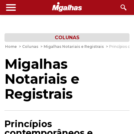
COLUNAS
Home
>
Colunas
>
Migalhas Notariais e Registrais
>
Princípios co
Migalhas
Notariais e
Registrais
Princípios
contemporâneos e