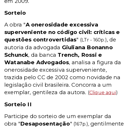
em 2009.
Sorteio
A obra "
A onerosidade excessiva
superveniente no código civil: críticas e
questões controvertidas
"
, de
(LTr - 160p.)
autoria da advogada
Giuliana Bonanno
Schunck
, da banca
Trench, Rossi e
Watanabe Advogados
, analisa a figura da
onerosidade excessiva superveniente,
trazida pelo CC de 2002 como novidade na
legislação civil brasileira. Concorra a um
exemplar, gentileza da autora.
(
Clique aqui
)
Sorteio II
Participe do sorteio de um exemplar da
obra "
Desaposentação
"
gentilmente
(167p.),