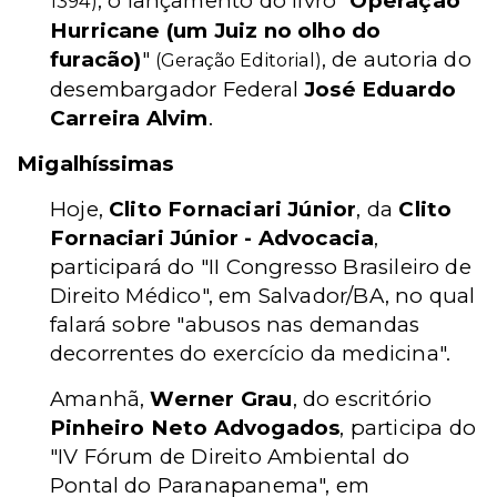
, o lançamento do livro "
Operação
1394)
Hurricane (um Juiz no olho do
furacão)
"
, de autoria do
(Geração Editorial)
desembargador Federal
José Eduardo
Carreira Alvim
.
Migalhíssimas
Hoje,
Clito Fornaciari Júnior
, da
Clito
Fornaciari Júnior - Advocacia
,
participará do "II Congresso Brasileiro de
Direito Médico", em Salvador/BA, no qual
falará sobre "abusos nas demandas
decorrentes do exercício da medicina".
Amanhã,
Werner Grau
, do escritório
Pinheiro Neto Advogados
, participa do
"IV Fórum de Direito Ambiental do
Pontal do Paranapanema", em