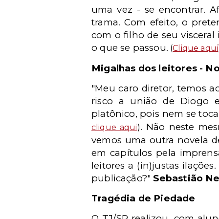
uma vez - se encontrar. Af
trama. Com efeito, o prete
com o filho de seu visceral
o que se passou.
(
Clique aqui
Migalhas dos leitores - N
"Meu caro diretor, temos 
risco a união de Diogo 
platônico, pois nem se toc
. Não neste me
clique aqui
)
vemos uma outra novela de
em capítulos pela imprensa
leitores a (in)justas ilaçõ
publicação?"
Sebastião Ne
Tragédia de Piedade
O TJ/SP realizou, com alun