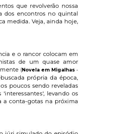
mentos que revolverão nossa
ca dos encontros no quintal
ca medida. Veja, ainda hoje,
ncia e o rancor colocam em
onistas de um quase amor
samente
(
Novela em Migalhas
-
uscada própria da época,
aos poucos sendo reveladas
'interessantes', levando os
ada a conta-gotas na próxima
o júri simulado do episódio