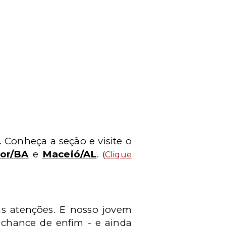
 Conheça a seção e visite o
dor/BA
e
Maceió/AL
.
(
Clique
as atenções. E nosso jovem
 chance de enfim - e ainda