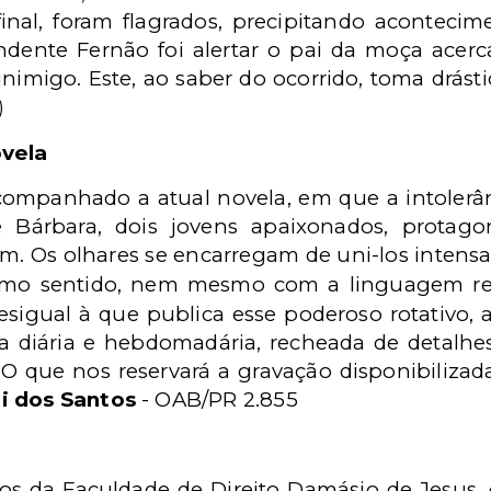
inal, foram flagrados, precipitando aconteci
ndente Fernão foi alertar o pai da moça acer
 inimigo. Este, ao saber do ocorrido, toma drásti
)
ovela
acompanhado a atual novela, em que a intolerâ
e Bárbara, dois jovens apaixonados, protag
am. Os olhares se encarregam de uni-los inten
smo sentido, nem mesmo com a linguagem reb
sigual à que publica esse poderoso rotativo, 
 diária e hebdomadária, recheada de detalhes 
es. O que nos reservará a gravação disponibiliz
i dos Santos
- OAB/PR 2.855
os da Faculdade de Direito Damásio de Jesus, 