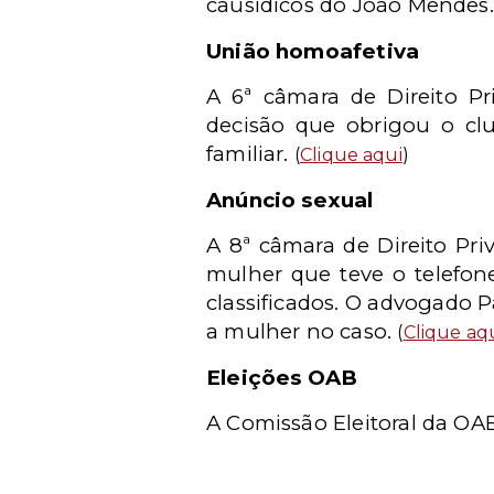
causídicos do João Mendes
União homoafetiva
A 6ª câmara de Direito P
decisão que obrigou o c
familiar.
(
Clique aqui
)
Anúncio sexual
A 8ª câmara de Direito Pr
mulher que teve o telefo
classificados. O advogado P
a mulher no caso.
(
Clique aq
Eleições OAB
A Comissão Eleitoral da OAB