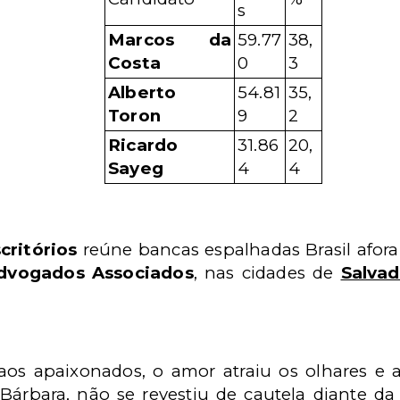
s
Marcos da
59.77
38,
Costa
0
3
Alberto
54.81
35,
Toron
9
2
Ricardo
31.86
20,
Sayeg
4
4
critórios
reúne bancas espalhadas Brasil afora.
dvogados Associados
, nas cidades de
Salva
s apaixonados, o amor atraiu os olhares e 
Bárbara, não se revestiu de cautela diante da