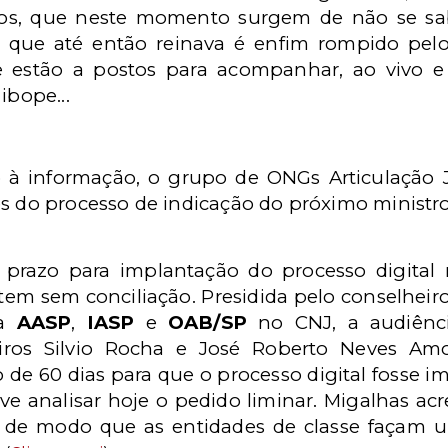
afos, que neste momento surgem de não se sa
do que até então reinava é enfim rompido pel
e estão a postos para acompanhar, ao vivo e 
ibope...
 à informação, o grupo de ONGs Articulação 
es do processo de indicação do próximo ministr
 prazo para implantação do processo digital
em sem conciliação. Presidida pelo conselheiro 
a
AASP
,
IASP
e
OAB/SP
no CNJ, a audiên
eiros Silvio Rocha e José Roberto Neves Am
 de 60 dias para que o processo digital fosse
ve analisar hoje o pedido liminar. Migalhas acre
, de modo que as entidades de classe façam u