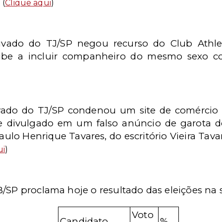
.
(
Clique aqui
)
rivado do TJ/SP negou recurso do Club Athle
lube a incluir companheiro do mesmo sexo c
ivado do TJ/SP condenou um site de comércio 
ne divulgado em um falso anúncio de garota 
aulo Henrique Tavares, do escritório Vieira Ta
ui
)
/SP proclama hoje o resultado das eleições na s
Voto
Candidato
%