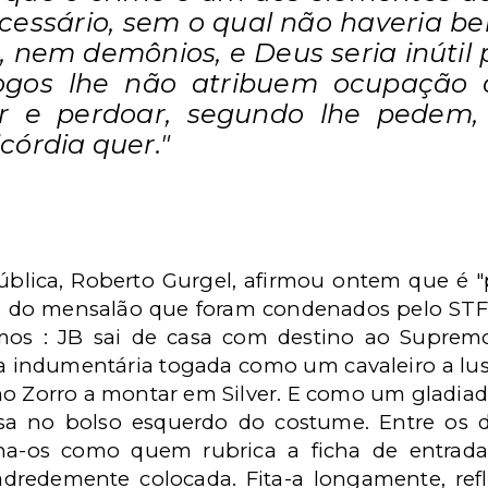
cessário, sem o qual não haveria 
, nem demônios, e Deus seria inútil 
logos lhe não atribuem ocupação q
ar e perdoar, segundo lhe pedem
córdia quer."
blica, Roberto Gurgel, afirmou ontem que é "
us do mensalão que foram condenados pelo STF
mos : JB sai de casa com destino ao Supremo, 
a indumentária togada como um cavaleiro a lus
o Zorro a montar em Silver. E como um gladia
a no bolso esquerdo do costume. Entre os 
na-os como quem rubrica a ficha de entrad
adredemente colocada. Fita-a longamente, ref