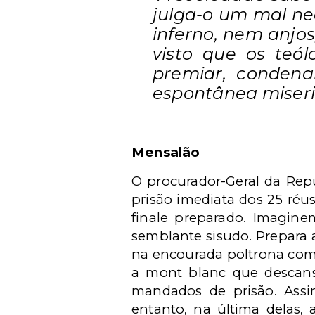
julga-o um mal ne
inferno, nem anjos
visto que os teó
premiar, conden
espontânea miseri
Mensalão
O procurador-Geral da Repú
prisão imediata dos 25 ré
finale preparado. Imagine
semblante sisudo. Prepara 
na encourada poltrona com
a mont blanc que descans
mandados de prisão. Assi
entanto, na última delas, 