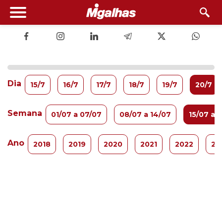
Dia
15/7
16/7
17/7
18/7
19/7
20/7
Semana
01/07 a 07/07
08/07 a 14/07
15/07 a 
Ano
2018
2019
2020
2021
2022
20