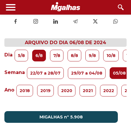
ARQUIVO DO DIA 06/08 DE 2024
Dia
5/8
6/8
7/8
8/8
9/8
10/8
11
Semana
22/07 a 28/07
29/07 a 04/08
05/08 a 
Ano
2018
2019
2020
2021
2022
20
MIGALHAS nº 5.908