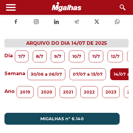
ARQUIVO DO DIA 14/07 DE 2025
Dia
7/7
8/7
9/7
10/7
11/7
12/7
1
Semana
30/06 a 06/07
07/07 a 13/07
14/07 a 
Ano
2019
2020
2021
2022
2023
20
MIGALHAS nº 6.140