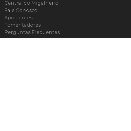
Central do Migalheiro
Fale Conosco
Apoiadores
Fomentadores
Perguntas Frequentes
Termos de Uso
Quem Somos
MIGALHAS NAS REDES
ISSN 1983-392X