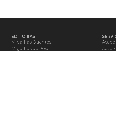
EDITORIAS
SERVI
Migalhas Quentes
Acade
Migalhas de Peso
Autor
Colunas
Migalh
Migalhas Amanhecidas
Corre
Agenda
Escrit
Mercado de Trabalho
Event
Migalhas dos Leitores
Livrari
Pílulas
Precat
TV Migalhas
Webin
Migalhas Literárias
Dicionário de Péssimas Expressões