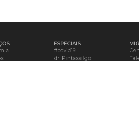
ÇOS
ESPECIAIS
MI
mia
#covid19
Cen
es
dr. Pintassilgo
Fal
eiro VIP
Lula Fala
Apo
spondentes
Vazamentos Lava Jato
Fom
órios Migalhas
Per
os Migalhas
Ter
a
Qu
órios
ar