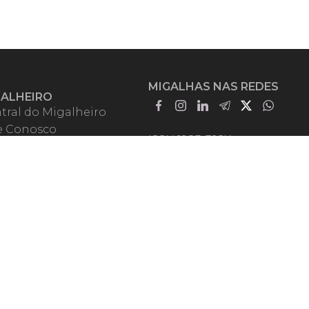
MIGALHAS NAS REDES
GALHEIRO
tral do Migalheiro
e Conosco
ISSN 1983-392X
iadores
entadores
guntas Frequentes
mos de Uso
em Somos