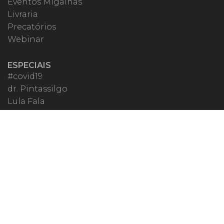
Eventos Migalhas
Livraria
Precatórios
Webinar
ESPECIAIS
#covid19
dr. Pintassilgo
Lula Fala
Vazamentos Lava Jato
MIGALHEIRO
Central do Migalheiro
Fale Conosco
Apoiadores
Fomentadores
Perguntas Frequentes
Termos de Uso