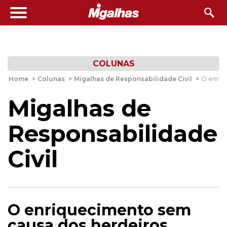
COLUNAS
Home
>
Colunas
>
Migalhas de Responsabilidade Civil
>
O enriq
Migalhas de
Responsabilidade
Civil
O enriquecimento sem
causa dos herdeiros