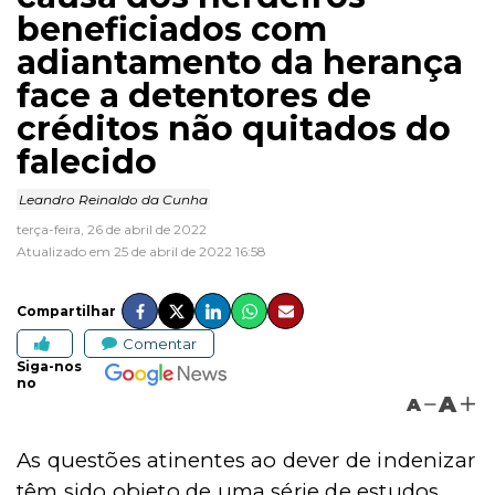
beneficiados com
adiantamento da herança
face a detentores de
créditos não quitados do
falecido
Leandro Reinaldo da Cunha
terça-feira, 26 de abril de 2022
Atualizado em 25 de abril de 2022 16:58
Compartilhar
Comentar
Siga-nos
no
A
A
As questões atinentes ao dever de indenizar
têm sido objeto de uma série de estudos