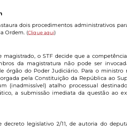
m
nstaura dois procedimentos administrativos par
 da Ordem.
(
Clique aqui
)
de magistrado, o STF decide que a competência
bros da magistratura não pode ser invocada
de órgão do Poder Judiciário. Para o ministro r
torgada pela Constituição da República ao Su
m (inadmissível) atalho processual destinado
tico, a submissão imediata da questão ao e
decreto legislativo 2/11, de autoria do depu