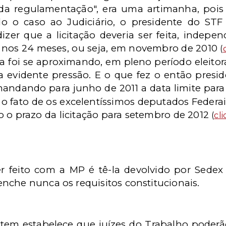
r da regulamentação", era uma artimanha, poi
ado o caso ao Judiciário, o presidente do STF
zer que a licitação deveria ser feita, indep
, nos 24 meses, ou seja, em novembro de 2010
(
a foi se aproximando, em pleno período eleitor
 evidente pressão. E o que fez o então presid
mandando para junho de 2011 a data limite para
e o fato de os excelentíssimos deputados Federa
o o prazo da licitação para setembro de 2012
(
cl
r feito com a MP é tê-la devolvido por Sedex 
nche nunca os requisitos constitucionais.
em estabelece que juízes do Trabalho poderão 