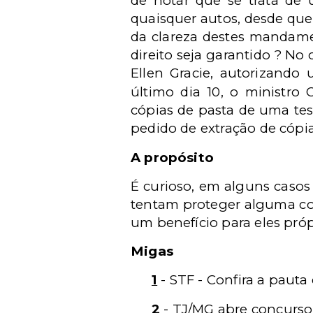
de notar que se trata de 
quaisquer autos, desde que
da clareza destes mandamen
direito seja garantido ? No
Ellen Gracie, autorizand
último dia 10, o ministro
cópias de pasta de uma tes
pedido de extração de cópias
A propósito
É curioso, em alguns casos
tentam proteger alguma coi
um benefício para eles próp
Migas
1
- STF - Confira a pauta
2
- TJ/MG abre concurso