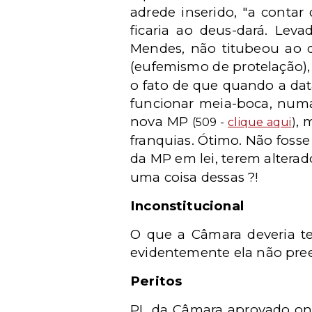
adrede inserido, "a conta
ficaria ao deus-dará. Lev
Mendes, não titubeou ao di
(eufemismo de protelação)
o fato de que quando a dat
funcionar meia-boca, numa
nova MP
, 
(509 -
clique aqui
)
franquias. Ótimo. Não foss
da MP em lei, terem alterad
uma coisa dessas ?!
Inconstitucional
O que a Câmara deveria te
evidentemente ela não pree
Peritos
PL da Câmara aprovado ont