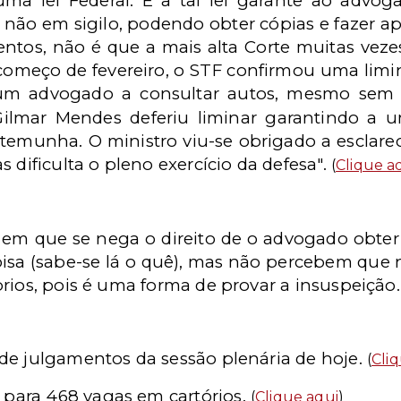
uma lei Federal. E a tal lei garante ao advog
 não em sigilo, podendo obter cópias e fazer
tos, não é que a mais alta Corte muitas veze
 começo de fevereiro, o STF confirmou uma limi
o um advogado a consultar autos, mesmo sem
 Gilmar Mendes deferiu liminar garantindo a
temunha. O ministro viu-se obrigado a esclare
 dificulta o pleno exercício da defesa".
(
Clique a
 em que se nega o direito de o advogado obter
sa (sabe-se lá o quê), mas não percebem que n
rios, pois é uma forma de provar a insuspeição.
 de julgamentos da sessão plenária de hoje.
(
Cli
 para 468 vagas em cartórios.
(
Clique aqui
)