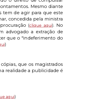
ado o direito de compulsar
 apontamentos. Mesmo diante
s tem de agir para que este
nar, concedida pela ministra
 procuração
No
(
clique aqui
).
 um advogado a extração de
cer que o "indeferimento do
qui
)
 cópias, que os magistrados
a realidade a publicidade é
que aqui
)