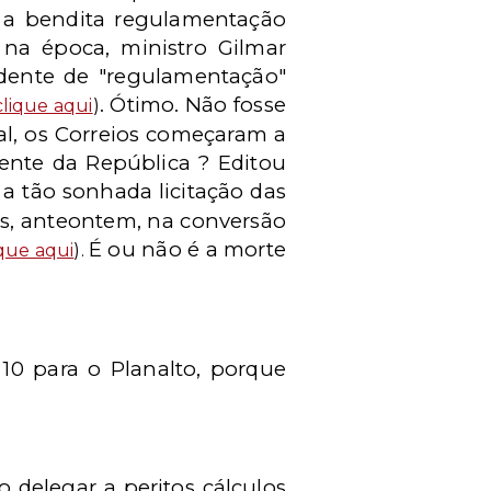
s a bendita regulamentação
 na época, ministro Gilmar
endente de "regulamentação"
. Ótimo. Não fosse
clique aqui
)
al, os Correios começaram a
ente da República ? Editou
 a tão sonhada licitação das
is, anteontem, na conversão
É ou não é a morte
ique aqui
).
10 para o Planalto, porque
delegar a peritos cálculos