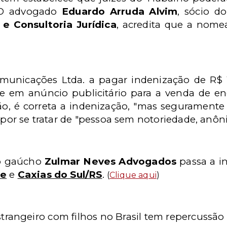
 O advogado
Eduardo Arruda Alvim
, sócio do
e Consultoria Jurídica
, acredita que a nomea
unicações Ltda. a pagar indenização de R$ 
em anúncio publicitário para a venda de enc
ão, é correta a indenização, "mas segurament
" por se tratar de "pessoa sem notoriedade, anô
io gaúcho
Zulmar Neves Advogados
passa a in
re
e
Caxias do Sul/RS
.
(
Clique aqui
)
trangeiro com filhos no Brasil tem repercussão