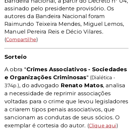
bandeira nacional, a partir do Decreto nº 04,
assinado pelo presidente provisório. Os
autores da Bandeira Nacional foram
Raimundo Teixeira Mendes, Miguel Lemos,
Manuel Pereira Reis e Décio Vilares.
(
Compartilhe
)
Sorteio
A obra "
Crimes Associativos - Sociedades
e Organizações Criminosas
"
(Dialética -
, do advogado
Renato Matos
, analisa
374p.)
a necessidade de reprimir associações
voltadas para o crime que levou legisladores
a criarem tipos penais associativos, que
sancionam as condutas de seus sócios. O
exemplar é cortesia do autor.
(
Clique aqui
)