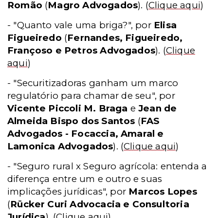
Romão
(
Magro Advogados
).
(
Clique aqui
)
- "Quanto vale uma briga?", por
Elisa
Figueiredo
(
Fernandes, Figueiredo,
Françoso e Petros Advogados
).
(
Clique
aqui
)
- "Securitizadoras ganham um marco
regulatório para chamar de seu", por
Vicente Piccoli M. Braga
e
Jean de
Almeida Bispo dos Santos
(
FAS
Advogados - Focaccia, Amaral e
Lamonica Advogados
).
(
Clique aqui
)
- "Seguro rural x Seguro agrícola: entenda a
diferença entre um e outro e suas
implicações jurídicas", por
Marcos Lopes
(
Rücker Curi Advocacia e Consultoria
Jurídica
).
(
Clique aqui
)