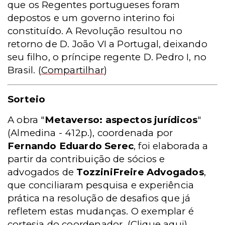
que os Regentes portugueses foram
depostos e um governo interino foi
constituído. A Revolução resultou no
retorno de D. João VI a Portugal, deixando
seu filho, o príncipe regente D. Pedro I, no
Brasil.
(
Compartilhar
)
Sorteio
A obra "
Metaverso: aspectos jurídicos
"
(Almedina - 412p.)
, coordenada por
Fernando Eduardo Serec
, foi elaborada a
partir da contribuição de sócios e
advogados de
TozziniFreire Advogados
,
que conciliaram pesquisa e experiência
prática na resolução de desafios que já
refletem estas mudanças. O exemplar é
cortesia do coordenador.
(
Clique aqui
)