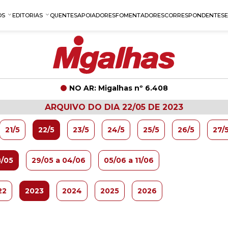
OS
EDITORIAS
QUENTES
APOIADORES
FOMENTADORES
CORRESPONDENTES
NO AR: Migalhas nº 6.408
ARQUIVO DO DIA 22/05 DE 2023
21/5
22/5
23/5
24/5
25/5
26/5
27/
8/05
29/05 a 04/06
05/06 a 11/06
22
2023
2024
2025
2026