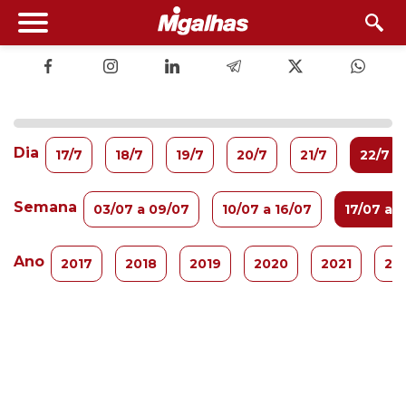
Dia
17/7
18/7
19/7
20/7
21/7
22/7
Semana
03/07 a 09/07
10/07 a 16/07
17/07 a 
Ano
2017
2018
2019
2020
2021
20