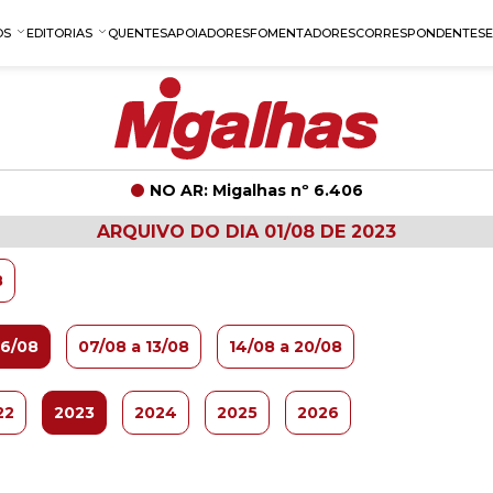
OS
EDITORIAS
QUENTES
APOIADORES
FOMENTADORES
CORRESPONDENTES
NO AR: Migalhas nº 6.406
ARQUIVO DO DIA 01/08 DE 2023
8
06/08
07/08 a 13/08
14/08 a 20/08
22
2023
2024
2025
2026