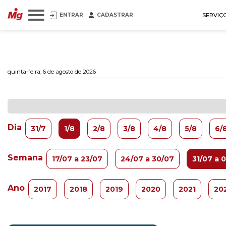
ENTRAR
CADASTRAR
SERVIÇ
quinta-feira, 6 de agosto de 2026
Dia
31/7
1/8
2/8
3/8
4/8
5/8
6/
Semana
17/07 a 23/07
24/07 a 30/07
31/07 a 
Ano
2017
2018
2019
2020
2021
20