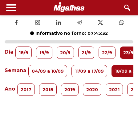
Informativo no forno:
07:45:31
Dia
18/9
19/9
20/9
21/9
22/9
23/9
Semana
04/09 a 10/09
11/09 a 17/09
18/09 a 2
Ano
2017
2018
2019
2020
2021
20