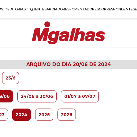
OS
EDITORIAS
QUENTES
APOIADORES
FOMENTADORES
CORRESPONDENTES
ARQUIVO DO DIA 20/06 DE 2024
23/6
23/06
24/06 a 30/06
01/07 a 07/07
23
2024
2025
2026