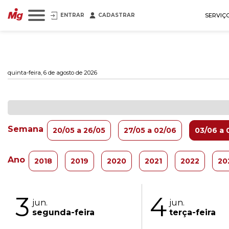
ENTRAR
CADASTRAR
SERVIÇ
quinta-feira, 6 de agosto de 2026
Semana
20/05 a 26/05
27/05 a 02/06
03/06 a 
Ano
2018
2019
2020
2021
2022
20
3
4
jun.
jun.
segunda-feira
terça-feira