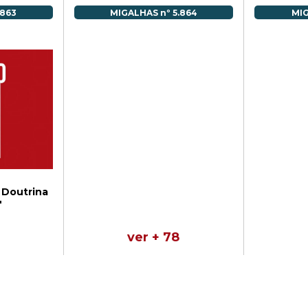
.863
MIGALHAS nº 5.864
MIG
 Doutrina
"
ver + 78