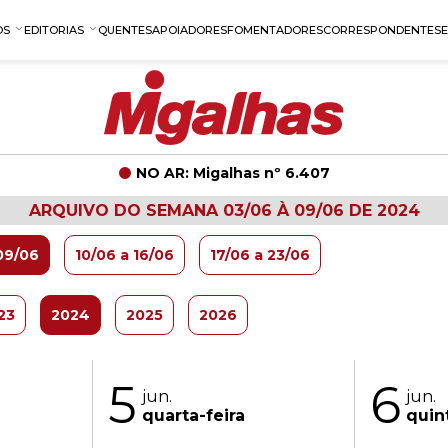
OS
EDITORIAS
QUENTES
APOIADORES
FOMENTADORES
CORRESPONDENTES
NO AR: Migalhas nº 6.407
ARQUIVO DO SEMANA 03/06 À 09/06 DE 2024
09/06
10/06 a 16/06
17/06 a 23/06
23
2024
2025
2026
5
6
jun.
jun.
quarta-feira
quin