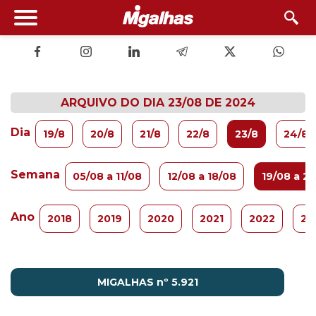
ARQUIVO DO DIA 23/08 DE 2024
Dia
19/8
20/8
21/8
22/8
23/8
24/8
Semana
05/08 a 11/08
12/08 a 18/08
19/08 a 2
Ano
2018
2019
2020
2021
2022
20
MIGALHAS nº 5.921