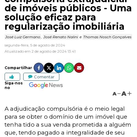
de imóveis públicos - Uma
solução eficaz para
regularização imobiliária
José Luiz Germano
,
José Renato Nalini
e
Thomas Nosch Gonçalves
segunda-feira, 5 de agosto de 2024
Atualizado em 2 de agosto de 2024 13:41
Compartilhar
Comentar
Siga-nos
no
A
A
A adjudicação compulsória é o meio legal
para se obter o domínio de um imóvel que
tenha tido a sua venda prometida a alguém
que, tendo pagado a integralidade de seu