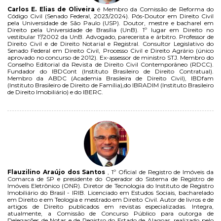
Carlos E. Elias de Oliveira
é Membro da Comissão de Reforma do
Código Civil (Senado Federal, 2023/2024). Pós-Doutor em Direito Civil
pela Universidade de São Paulo (USP). Doutor, mestre e bacharel em
Direito pela Universidade de Brasília (UnB). 1º lugar em Direito no
vestibular 1º/2002 da UnB. Advogado, parecerista e árbitro. Professor de
Direito Civil e de Direito Notarial e Registral. Consultor Legislativo do
Senado Federal em Direito Civil, Processo Civil e Direito Agrário (único
aprovado no concurso de 2012). Ex-assessor de ministro STJ. Membro do
Conselho Editorial da Revista de Direito Civil Contemporâneo (RDCC).
Fundador do IBDCont (Instituto Brasileiro de Direito Contratual).
Membro da ABDC (Academia Brasileira de Direito Civil), IBDfam
(Instituto Brasileiro de Direito de Família),do IBRADIM (Instituto Brasileiro
de Direito Imobiliário) e do IBERC.
Flauzilino Araújo dos Santos
, 1º Oficial de Registro de Imóveis da
Comarca de SP e presidente do Operador do Sistema de Registro de
Imóveis Eletrônico (ONR). Diretor de Tecnologia do Instituto de Registro
Imobiliário do Brasil - IRIB. Licenciado em Estudos Sociais, bacharelado
em Direito e em Teologia e mestrado em Direito Civil. Autor de livros e de
artigos de Direito publicados em revistas especializadas. Integra,
atualmente, a Comissão de Concurso Público para outorga de
Delegações de Notas e de Registro do Estado de Alagoas, realizado pelo