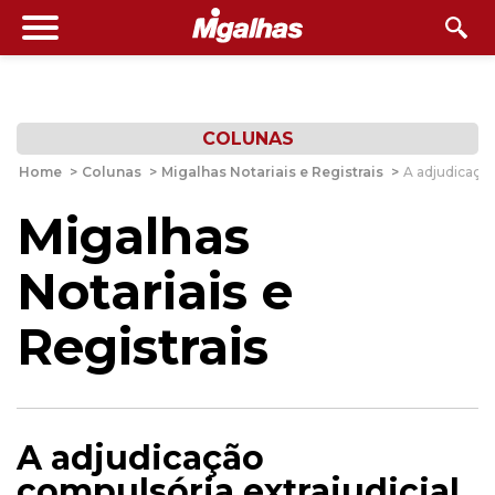
COLUNAS
Home
>
Colunas
>
Migalhas Notariais e Registrais
>
A adjudicação
Migalhas
Notariais e
Registrais
A adjudicação
compulsória extrajudicial