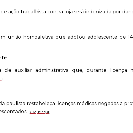
r de ação trabalhista contra loja será indenizada por dan
em união homoafetiva que adotou adolescente de 14 
-fé
de auxiliar administrativa que, durante licença m
i
)
 paulista restabeleça licenças médicas negadas a prof
descontados.
(
Clique aqui
)