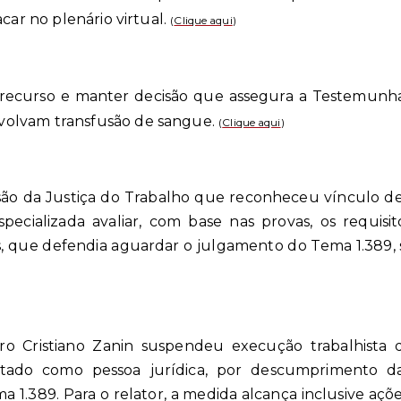
acar no plenário virtual.
(
Clique aqui
)
 recurso e manter decisão que assegura a Testemunhas
olvam transfusão de sangue.
(
Clique aqui
)
ão da Justiça do Trabalho que reconheceu vínculo de 
ecializada avaliar, com base nas provas, os requisito
 que defendia aguardar o julgamento do Tema 1.389, so
stro Cristiano Zanin suspendeu execução trabalhist
atado como pessoa jurídica, por descumprimento da
a 1.389. Para o relator, a medida alcança inclusive açõ