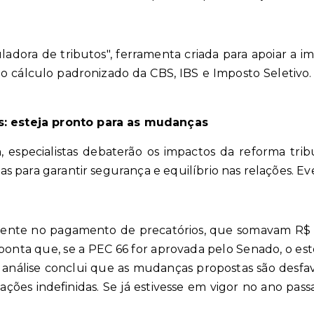
uladora de tributos", ferramenta criada para apoiar a i
cálculo padronizado da CBS, IBS e Imposto Seletivo. 
s: esteja pronto para as mudanças
h, especialistas debaterão os impactos da reforma tri
icas para garantir segurança e equilíbrio nas relações. E
istente no pagamento de precatórios, que somavam R$ 
onta que, se a PEC 66 for aprovada pelo Senado, o est
A análise conclui que as mudanças propostas são desfav
ções indefinidas. Se já estivesse em vigor no ano pass