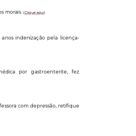
os morais.
(
Clique aqui
)
anos indenização pela licença-
édica por gastroenterite, fez
essora com depressão, retifique